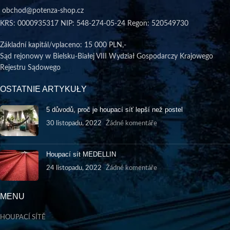
obchod@potenza-shop.cz
KRS: 0000935317 NIP: 548-274-05-24 Regon: 520549730
Základní kapitál/vplaceno
: 15 000 PLN,-
Sąd rejonowy w Bielsku-Białej VIII Wydział Gospodarczy Krajowego
Rejestru Sądowego
OSTATNIE ARTYKUŁY
5 důvodů, proč je houpací síť lepší než postel
30 listopadu, 2022
Žádné komentáře
Houpací sít MEDELLIN
24 listopadu, 2022
Žádné komentáře
MENU
HOUPACÍ SÍTĚ