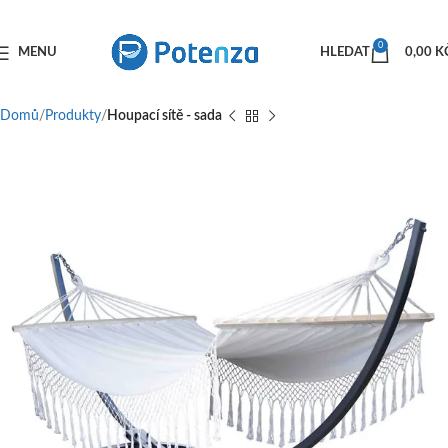
0
MENU
HLEDAT
0,00
K
Domů
Produkty
Houpací sítě - sada