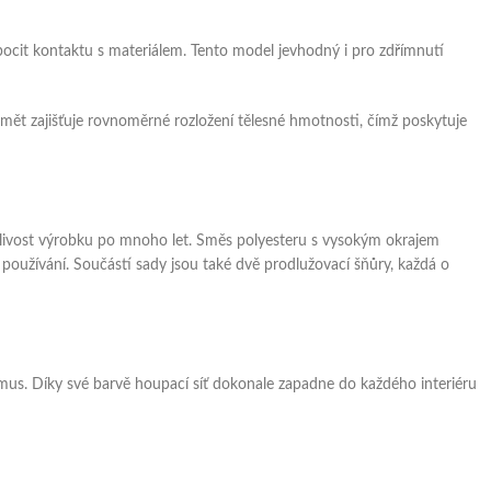
pocit kontaktu s materiálem. Tento model jevhodný i pro zdřímnutí
edmět zajišťuje rovnoměrné rozložení tělesné hmotnosti, čímž poskytuje
anlivost výrobku po mnoho let. Směs polyesteru s vysokým okrajem
používání. Součástí sady jsou také dvě prodlužovací šňůry, každá o
smus. Díky své barvě houpací síť dokonale zapadne do každého interiéru