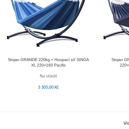
Stojan GRANDE 220kg + Houpací síť SINGA
Stojan G
XL 220×160 Pacific
220×
Na skladě
3 305,00
Kč
Ví