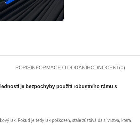
POPIS
INFORMACE O DODÁNÍ
HODNOCENÍ (0)
ředností je bezpochyby použití robustního rámu s
ý lak. Pokud je tedy lak poškozen, stále zůstává další vrstva, která