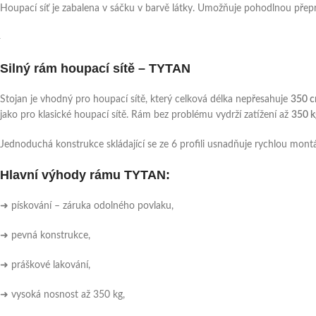
Houpací síť je zabalena v sáčku v barvě látky. Umožňuje pohodlnou přepr
Silný rám houpací sítě
– TYTAN
Stojan je vhodný pro houpací sítě, který celková délka nepřesahuje
350 c
jako pro klasické houpací sítě. Rám bez problému vydrží zatížení až
350 k
Jednoduchá konstrukce skládající se ze 6 profili usnadňuje rychlou mon
Hlavní výhody rámu TYTAN:
➜ pískování – záruka odolného povlaku,
➜ pevná konstrukce,
➜ práškové lakování,
➜ vysoká nosnost až 350 kg,