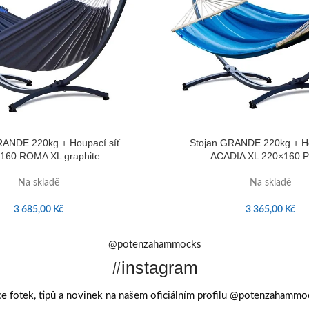
RANDE 220kg + Houpací síť
Stojan GRANDE 220kg + Ho
160 ROMA XL graphite
ACADIA XL 220×160 Pa
Na skladě
Na skladě
3 685,00
Kč
3 365,00
Kč
@potenzahammocks
#instagram
ce fotek, tipů a novinek na našem oficiálním profilu @potenzahammo