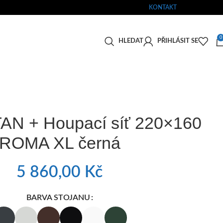
KONTAKT
0
HLEDAT
PŘIHLÁSIT SE
TAN + Houpací síť 220×160
ROMA XL černá
5 860,00
Kč
BARVA STOJANU