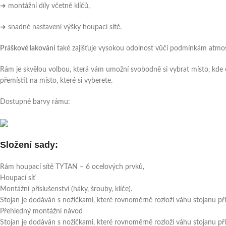
➜ montážní díly včetně klíčů,
➜ snadné nastavení výšky houpací sítě.
Práškové lakování
také zajišťuje vysokou odolnost vůči podmínkám atmosfé
Rám je skvělou volbou, která vám umožní svobodně si vybrat místo, kde 
přemístit na místo, které si vyberete.
Dostupné barvy rámu:
Složení sady:
Rám houpací sítě TYTAN – 6 ocelových prvků,
Houpací síť
Montážní příslušenství (háky, šrouby, klíče).
Stojan je dodáván s nožičkami, které rovnoměrně rozloží váhu stojanu př
Přehledný montážní návod
Stojan je dodáván s nožičkami, které rovnoměrně rozloží váhu stojanu př