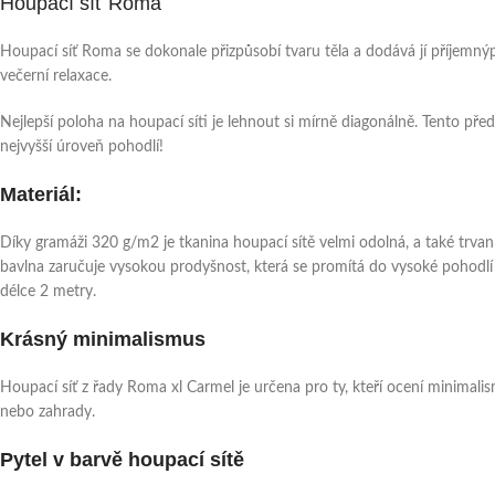
Houpací síť Roma
Houpací síť Roma se dokonale přizpůsobí tvaru těla a dodává jí příjemný
večerní relaxace.
Nejlepší poloha na houpací síti je lehnout si mírně diagonálně. Tento př
nejvyšší úroveň pohodlí!
Materiál:
Díky gramáži 320 g/m2 je tkanina houpací sítě velmi odolná, a také trv
bavlna zaručuje vysokou prodyšnost, která se promítá do vysoké pohodlí 
délce 2 metry.
Krásný minimalismus
Houpací síť z řady Roma xl Carmel je určena pro ty, kteří ocení minimali
nebo zahrady.
Pytel v barvě houpací sítě