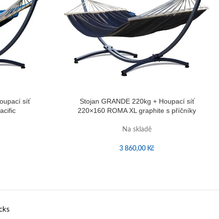
upací síť
Stojan GRANDE 220kg + Houpací síť
cific
220×160 ROMA XL graphite s příčníky
Na skladě
3 860,00
Kč
cks