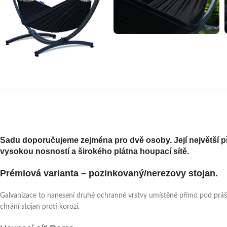
Sadu doporučujeme zejména pro dvě osoby. Její největší p
vysokou nosností a širokého plátna houpací sítě.
Prémiová varianta – pozinkovaný/nerezovy stojan.
Galvanizace to nanesení druhé ochranné vrstvy umístěné přímo pod práškov
chrání stojan proti korozi.