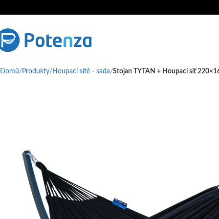
bchod@potenza-shop.cz
Domů
Produkty
Houpací sítě - sada
Stojan TYTAN + Houpací síť 220×