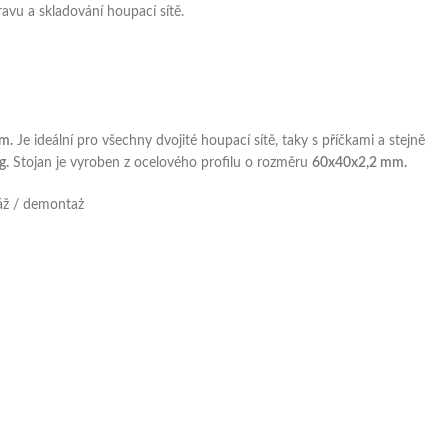
avu a skladování houpací sítě.
m.
Je ideální pro všechny dvojité houpací sítě, taky s příčkami a stejně
g.
Stojan je vyroben z ocelového profilu o rozměru
60x40x2,2 mm.
táž / demontaż