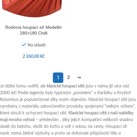
Rodinná houpací síť Medellin
280×180 Chilli
Na skladě
2 260,00
Kč
1
2
→
Je těžké tomu uvěřit, ale
klasické houpací sítě
jsou s náma již více než
2000 let! Podle legendy byly typickým „postelem“ v Karibiku a Kryštof
Kolumbus je popularizoval díky svým objevům. Klasické houpací sítě jsou
vyrobeny z materiálu zakončeného provázky spojenými “velkým očkem”,
které slouží k uchycení houpací sítě.
Klasické houpací sítě z naší nabídky
mají mnoho výhod
– především , díky jejich kompaktní velikosti snadno
sbalít do batohu, vložít do kufru a vzit s sebou na cesty. Houpací síť
navíc nemá žádné výztuhy, a proto se dokonale přizpůsobí tělu a