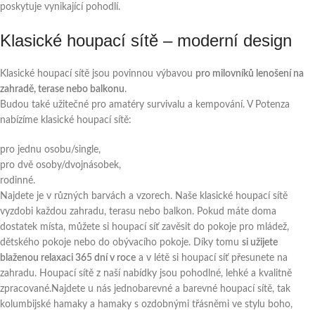
poskytuje vynikající pohodlí.
Klasické houpací sítě – moderní design
Klasické houpací sítě jsou povinnou výbavou
pro milovníků lenošení na
zahradě, terase nebo balkonu
.
Budou také užitečné pro amatéry survivalu a kempování. V Potenza
nabízíme klasické houpací sítě:
pro jednu osobu/single,
pro dvě osoby/dvojnásobek,
rodinné.
Najdete je v různých barvách a vzorech. Naše klasické houpací sítě
vyzdobi každou zahradu, terasu nebo balkon. Pokud máte doma
dostatek místa, můžete si houpací síť zavěsit do pokoje pro mládež,
dětského pokoje nebo do obývacího pokoje. Díky tomu
si užijete
blaženou relaxaci 365 dní v roce
a v létě si houpací síť přesunete na
zahradu. Houpací sítě z naší nabídky jsou pohodlné, lehké a kvalitně
zpracované.Najdete u nás jednobarevné a barevné houpací sítě, tak
kolumbijské hamaky a hamaky s ozdobnými třásněmi ve stylu boho,