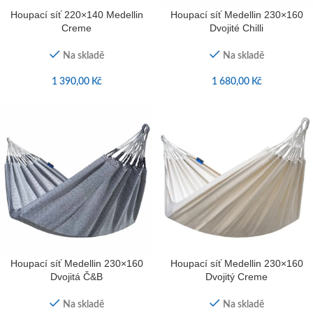
Houpací síť 220×140 Medellin
Houpací síť Medellin 230×160
Creme
Dvojité Chilli
Na skladě
Na skladě
1 390,00
Kč
1 680,00
Kč
Houpací síť Medellin 230×160
Houpací síť Medellin 230×160
Dvojitá Č&B
Dvojitý Creme
Na skladě
Na skladě