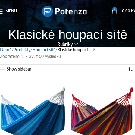
0
MENU
0,00
K
Klasické houpací sítě
Rubriky
Domů
Produkty
Houpací sítě
Klasické houpací sítě
Zobrazeno 1. – 39. z 60 výsledků
Show sidebar