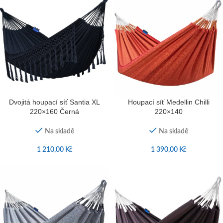
Dvojitá houpací síť Santia XL
Houpací síť Medellin Chilli
220×160 Černá
220×140
Na skladě
Na skladě
1 210,00
Kč
1 390,00
Kč