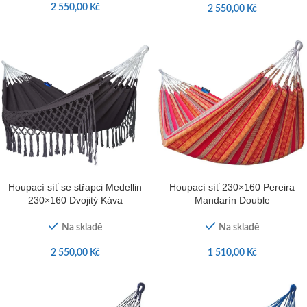
2 550,00
Kč
2 550,00
Kč
Houpací síť se střapci Medellin
Houpací síť 230×160 Pereira
230×160 Dvojitý Káva
Mandarín Double
Na skladě
Na skladě
2 550,00
Kč
1 510,00
Kč