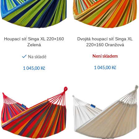
Houpací síť Singa XL 220×160
Dvojitá houpací síť Singa XL
Zelená
220×160 Oranžová
Není skladem
Na skladě
1 045,00
Kč
1 045,00
Kč