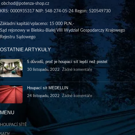
obchod@potenza-shop.cz
KRS: 0000935317 NIP: 548-274-05-24 Regon: 520549730
Základní kapitál/vplaceno
: 15 000 PLN,-
Sąd rejonowy w Bielsku-Białej VIII Wydział Gospodarczy Krajowego
Rejestru Sądowego
OSTATNIE ARTYKUŁY
5 důvodů, proč je houpací síť lepší než postel
30 listopadu, 2022
Žádné komentáře
Houpací sít MEDELLIN
24 listopadu, 2022
Žádné komentáře
MENU
HOUPACÍ SÍTĚ
SADY