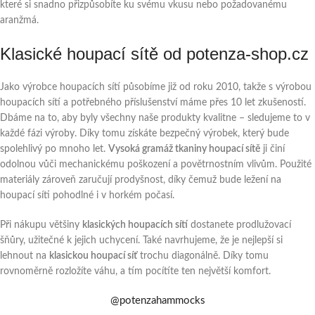
které si snadno přizpůsobíte ku svému vkusu nebo požadovanému
aranžmá.
Klasické houpací sítě od potenza-shop.cz
Jako výrobce houpacích sítí působíme již od roku 2010, takže s výrobou
houpacích sítí a potřebného příslušenství máme přes 10 let zkušeností.
Dbáme na to, aby byly všechny naše produkty kvalitne – sledujeme to v
každé fázi výroby. Díky tomu získáte bezpečný výrobek, který bude
spolehlivý po mnoho let.
Vysoká gramáž tkaniny houpací sítě
ji činí
odolnou vůči mechanickému poškození a povětrnostním vlivům. Použité
materiály zároveň zaručují prodyšnost, díky čemuž bude ležení na
houpací síti pohodlné i v horkém počasí.
Při nákupu většiny
klasických houpacích sítí
dostanete prodlužovací
šňůry, užitečné k jejich uchycení. Také navrhujeme, že je nejlepší si
lehnout na
klasickou houpací síť
trochu diagonálně. Díky tomu
rovnoměrně rozložíte váhu, a tím pocítíte ten největší komfort.
@potenzahammocks