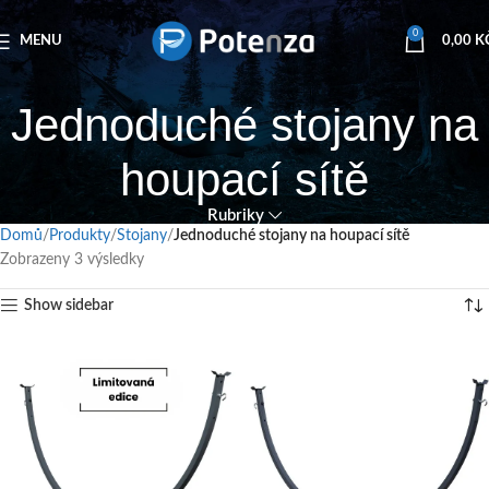
0
MENU
0,00
K
Jednoduché stojany na
houpací sítě
Rubriky
Domů
Produkty
Stojany
Jednoduché stojany na houpací sítě
Zobrazeny 3 výsledky
Show sidebar