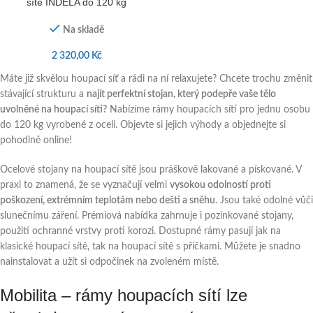
sítě INDELA do 120 kg
Na skladě
2 320,00
Kč
Máte již skvělou houpací síť a rádi na ní relaxujete? Chcete trochu změnit
stávající strukturu a
najít
perfektní stojan, který podepře vaše tělo
uvolněné na houpací síti?
Nabízíme rámy houpacích sítí pro jednu osobu
do 120 kg vyrobené z oceli. Objevte si jejich výhody a objednejte si
pohodlně online!
Ocelové stojany na houpací sítě jsou práškově lakované a pískované. V
praxi to znamená, že se vyznačují velmi
vysokou odolností proti
poškození, extrémním teplotám nebo dešti a sněhu
. Jsou také odolné vůči
slunečnímu záření. Prémiová nabídka zahrnuje i pozinkované stojany,
použití ochranné vrstvy proti korozi. Dostupné rámy pasují jak na
klasické houpací sítě, tak na houpací sítě s příčkami. Můžete je snadno
nainstalovat a užít si odpočinek na zvoleném místě.
Mobilita – rámy houpacích sítí lze