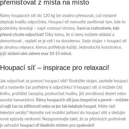
přemisťovat z místa na místo
Rámy houpacích sítí do 120 kg lze snadno přesouvat, což výrazně
zlepšuje kvalitu odpočinku. Houpací síť nemusíte zavěšovat tam, kde to
podmínky dovolují – např. rostoucí stromy.
Sami se rozhodnete, kde
přesně chcete odpočívat!
Díky tomu, že si rámy můžete skládat a
demontovat , vyplatí se je vzít i na dovolenou. Sada stojan + houpací síť
je zárukou relaxace, kterou potřebuje každý. Jednoduchá konstrukce,
jejíž
složení vám zabere max 10-15 minut
.
Houpací síť – inspirace pro relaxaci!
Jak odpočívat za pomocí houpací sítě? Rozložíte stojan, zavěsíte houpací
síť a nastavíte čas potřebný k odpočinku! V houpací síti si můžete číst
knihu, prohlížet časopisy, poslouchat hudbu, jíst zmrzlinový dezert nebo
zavolat kamarádovi.
Rámy houpacích sítí jsou bezpečné a pevné – můžete
si najít čas na
zdřímnutí nebo se jen tak ledabyle houpat
. Máte rádi
televizní seriály? Vezměte své mobilní zařízení do houpací sítě a sledujte
nové epizody venkovní. Nezapomínejte také, že za příznivých podmínek
je zahradní
houpací síť ideálním místem pro opalování!