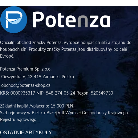
Oficiální obchod značky Potenza. Výrobce houpacích sítí a stojanu do
houpacích sítí. Produkty značky Potenza jsou distribuovány po celé
Evropě.
Potenza Premium Sp. z o.o.
Cieszyńska 6, 43-419 Zamarski, Polsko
obchod@potenza-shop.cz
KRS: 0000935317 NIP: 548-274-05-24 Regon: 520549730
Základní kapitál/vplaceno
: 15 000 PLN,-
Sąd rejonowy w Bielsku-Białej VIII Wydział Gospodarczy Krajowego
Rejestru Sądowego
OSTATNIE ARTYKUŁY