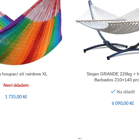
 houpací síť rainbow XL
Stojan GRANDE 220kg + h
Barbados 210×140 pr
Není skladem
Na skladě
1 735,00
Kč
6 090,00
Kč