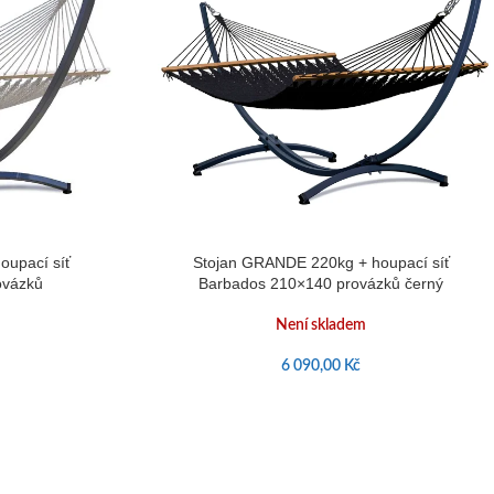
oupací síť
Stojan GRANDE 220kg + houpací síť
ovázků
Barbados 210×140 provázků černý
Není skladem
6 090,00
Kč