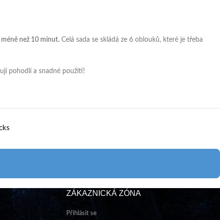
e méně než
10 minut.
Celá sada se skládá ze 6 oblouků, které je třeba
ňují pohodlí a snadné použití!
cks
ZÁKAZNICKÁ ZÓNA
Přihlásit se