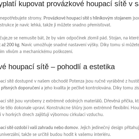
yplatí kupovat provázkové houpací sítě v 
 nepotřebujete stromy.
Provázkové houpací sítě s hliníkovým stojanem
jsou
strukce je navíc lehká, takže ji můžete snadno přemisťovat.
uje,ze se nemusíte bát, že by vám odpočinek zlomil pád. Stojan, na které
 až 200 kg
. Navíc umožňuje snadné nastavení výšky. Díky tomu si můžet
ním vlivům a mechanickému poškození.
é houpací sítě – pohodlí a estetika
cí sítě dostupné v našem obchodě Potenza jsou ručně vyráběné z hustě 
e přísných doporučení
a jeho kvalita je pečlivě kontrolována. Díky tomu zí
cí sítě jsou vyrobeny z extrémně odolných materiálů. Dřevěná příčka, kter
aše tělo dokonale upraví. Konstrukcne šňůry jsom extrémně flexibilní. Houp
i v horkých dnech zajišťují výbornou cirkulaci vzduchu.
cí sítě ozdobí i vaši zahradu nebo domov
. Jejich jedinečný design přitah
 univerzální, takže se určitě budou hodit k vašemu interiéru.