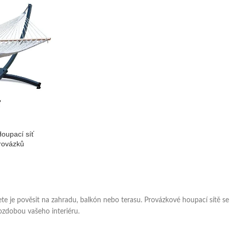
Houpací síť
ovázků
 je pověsit na zahradu, balkón nebo terasu. Provázkové houpací sítě se
ozdobou vašeho interiéru.