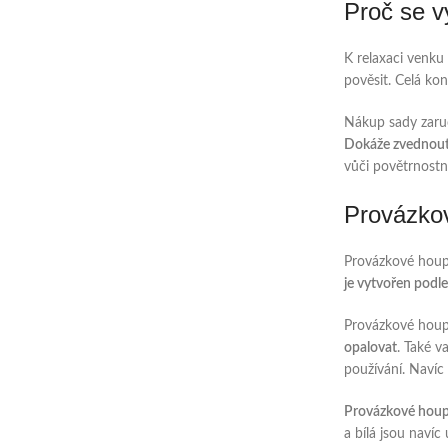
Proč se v
K relaxaci venku
pověsit. Celá kon
Nákup sady zaruč
Dokáže zvednout
vůči povětrnost
Provázkov
Provázkové houpa
je vytvořen podl
Provázkové houpa
opalovat
. Také v
používání. Navíc 
Provázkové houpa
a bílá jsou navíc