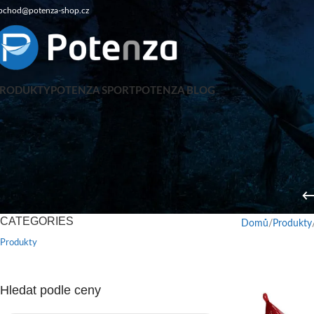
bchod@potenza-shop.cz
PRODUKTY
POTENZA SPORT
POTENZA BLOG
CATEGORIES
Domů
Produkty
Produkty
Hledat podle ceny