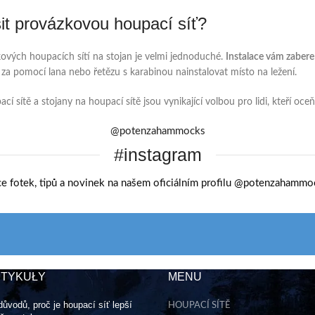
it provázkovou houpací síť?
ových houpacích sítí na stojan je velmi jednoduché.
Instalace vám zaber
 za pomocí lana nebo řetězu s karabinou nainstalovat místo na ležení.
í sítě a stojany na houpací sítě jsou vynikající volbou pro lidi, kteří oce
@potenzahammocks
#instagram
ce fotek, tipů a novinek na našem oficiálním profilu @potenzahammo
RTYKUŁY
MENU
důvodů, proč je houpací síť lepší
HOUPACÍ SÍTĚ