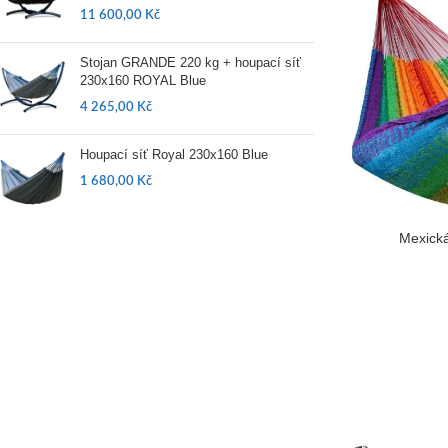
11 600,00
Kč
Stojan GRANDE 220 kg + houpací síť
230x160 ROYAL Blue
4 265,00
Kč
Houpací síť Royal 230x160 Blue
1 680,00
Kč
Mexická