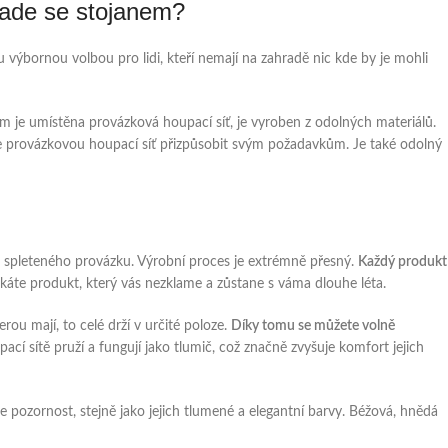
sade se stojanem?
 výbornou volbou pro lidi, kteří nemají na zahradě nic kde by je mohli
m je umístěna provázková houpací síť, je vyroben z odolných materiálů.
e provázkovou houpací síť přizpůsobit svým požadavkům. Je také odolný
spleteného provázku. Výrobní proces je extrémně přesný.
Každý produkt
skáte produkt, který vás nezklame a zůstane s váma dlouhe léta.
ou mají, to celé drží v určité poloze.
Díky tomu se můžete volně
ací sítě pruží a fungují jako tlumič, což značně zvyšuje komfort jejich
uje pozornost, stejně jako jejich tlumené a elegantní barvy. Béžová, hnědá