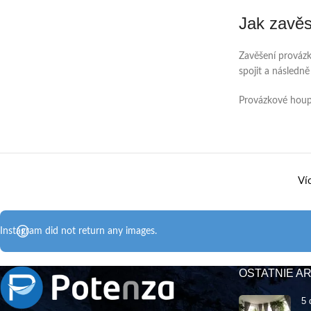
Jak zavěs
Zavěšení provázk
spojit a následně
Provázkové houpac
Ví
Instagram did not return any images.
OSTATNIE A
5 