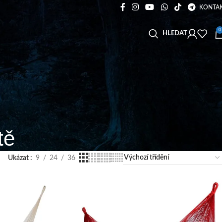
KONTA
0
HLEDAT
tě
Ukázat
9
24
36