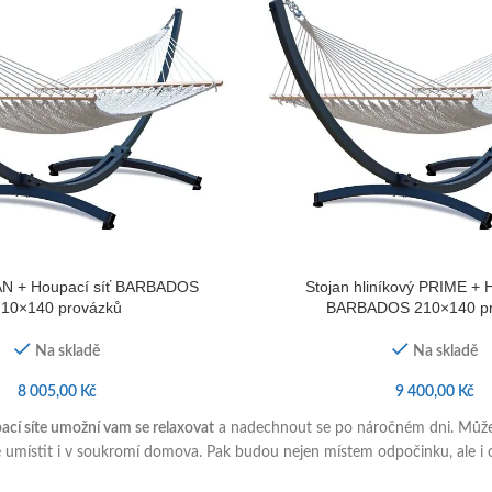
AN + Houpací síť BARBADOS
Stojan hliníkový PRIME + 
210×140 provázků
BARBADOS 210×140 pr
Na skladě
Na skladě
8 005,00
Kč
9 400,00
Kč
cí síte umožní vam se relaxovat
a nadechnout se po náročném dni. Můžete
umístit i v soukromí domova. Pak budou nejen místem odpočinku, ale i 