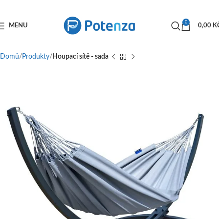
0
MENU
0,00
K
Domů
Produkty
Houpací sítě - sada