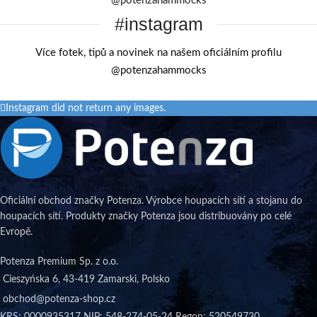
@potenzahammocks
#instagram
Více fotek, tipů a novinek na našem oficiálním profilu
@potenzahammocks
Instagram did not return any images.
Oficiální obchod značky Potenza. Výrobce houpacích sítí a stojanu do
houpacích sítí. Produkty značky Potenza jsou distribuovány po celé
Evropě.
Potenza Premium Sp. z o.o.
Cieszyńska 6, 43-419 Zamarski, Polsko
obchod@potenza-shop.cz
KRS: 0000935317 NIP: 548-274-05-24 Regon: 520549730