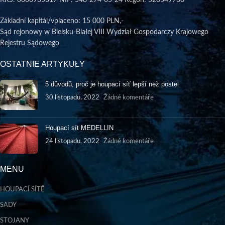
Základní kapitál/vplaceno
: 15 000 PLN,-
Sąd rejonowy w Bielsku-Białej VIII Wydział Gospodarczy Krajowego
Rejestru Sądowego
OSTATNIE ARTYKUŁY
5 důvodů, proč je houpací síť lepší než postel
30 listopadu, 2022
Žádné komentáře
Houpací sít MEDELLIN
24 listopadu, 2022
Žádné komentáře
MENU
HOUPACÍ SÍTĚ
SADY
STOJANY