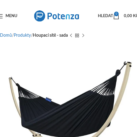
0
MENU
HLEDAT
0,00
K
Domů
Produkty
Houpací sítě - sada