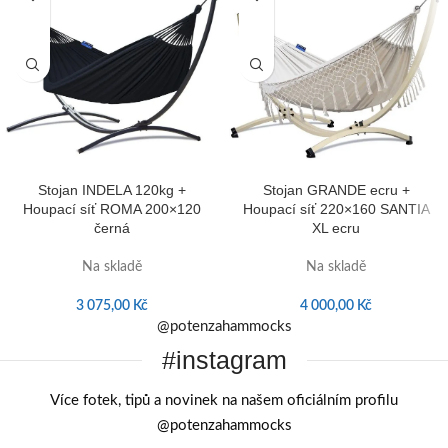
Stojan INDELA 120kg +
Stojan GRANDE ecru +
Houpací síť ROMA 200×120
Houpací síť 220×160 SANTIA
černá
XL ecru
Na skladě
Na skladě
3 075,00
Kč
4 000,00
Kč
@potenzahammocks
#instagram
Více fotek, tipů a novinek na našem oficiálním profilu
@potenzahammocks