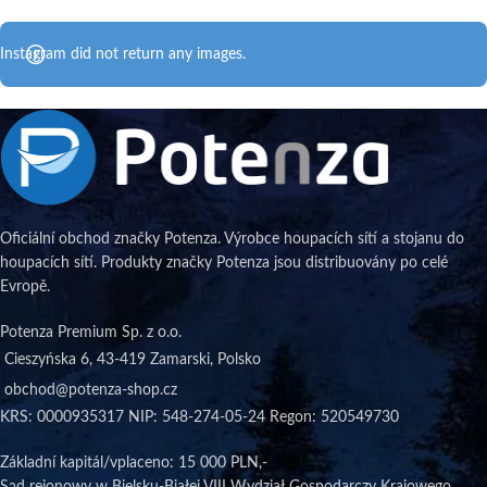
Instagram did not return any images.
Oficiální obchod značky Potenza. Výrobce houpacích sítí a stojanu do
houpacích sítí. Produkty značky Potenza jsou distribuovány po celé
Evropě.
Potenza Premium Sp. z o.o.
Cieszyńska 6, 43-419 Zamarski, Polsko
obchod@potenza-shop.cz
KRS: 0000935317 NIP: 548-274-05-24 Regon: 520549730
Základní kapitál/vplaceno
: 15 000 PLN,-
Sąd rejonowy w Bielsku-Białej VIII Wydział Gospodarczy Krajowego