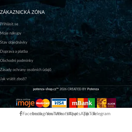
ZÁKAZNICKÁ ZÓNA
Přihlásit se
Moje nákupy
Stav objednávky
Doprava a platba
Obchodní podmínky
Zásady ochrany osobních údajů
Jak vrátit zboží?
potenza-shop.cz™
2026 CREATED BY
Potenza
Facebook
Instagram
YouTube
WhatsApp
WhatsApp
TikTok
Telegram
Stojan GRANDE Ecru