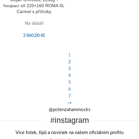
houpací síť 220×160 ROMA XL
Carmel s příčníky
Na skladě
3 860,00
Kč
1
2
3
4
5
6
7
→
@potenzahammocks
#instagram
Více fotek, tipů a novinek na našem oficiálním profilu