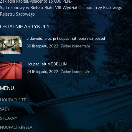
Základní kapitál/vplaceno
: 15 000 PLN,-
Sąd rejonowy w Bielsku-Białej VIII Wydział Gospodarczy Krajowego
Rejestru Sądowego
OSTATNIE ARTYKUŁY
5 důvodů, proč je houpací síť lepší než postel
30 listopadu, 2022
Žádné komentáře
Houpací sít MEDELLIN
24 listopadu, 2022
Žádné komentáře
MENU
HOUPACÍ SÍTĚ
SADY
STOJANY
HOUPACÍ KŘESLA