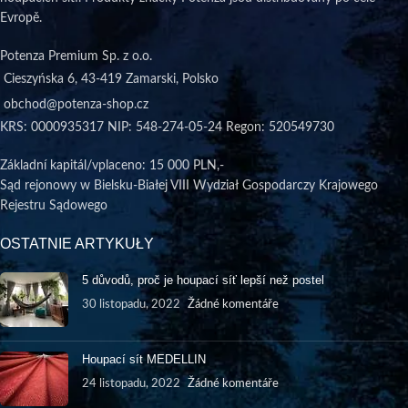
Evropě.
Potenza Premium Sp. z o.o.
Cieszyńska 6, 43-419 Zamarski, Polsko
obchod@potenza-shop.cz
KRS: 0000935317 NIP: 548-274-05-24 Regon: 520549730
Základní kapitál/vplaceno
: 15 000 PLN,-
Sąd rejonowy w Bielsku-Białej VIII Wydział Gospodarczy Krajowego
Rejestru Sądowego
OSTATNIE ARTYKUŁY
5 důvodů, proč je houpací síť lepší než postel
30 listopadu, 2022
Žádné komentáře
Houpací sít MEDELLIN
24 listopadu, 2022
Žádné komentáře