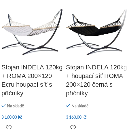
Stojan INDELA 120kg
Stojan INDELA 120kg
+ ROMA 200×120
+ houpací síť ROMA
Ecru houpací síť s
200×120 černá s
příčníky
příčníky
Na skladě
Na skladě
3 160,00
Kč
3 160,00
Kč