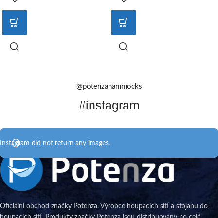
@potenzahammocks
#instagram
Instagram did not return any images.
Oficiální obchod značky Potenza. Výrobce houpacích sítí a stojanu do
houpacích sítí. Produkty značky Potenza jsou distribuovány po celé