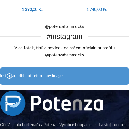
1 390,00
Kč
1 740,00
Kč
@potenzahammocks
#instagram
Více fotek, tipů a novinek na našem oficiálním profilu
@potenzahammocks
Instagram did not return any images.
Oficiální obchod značky Potenza. Výrobce houpacích sítí a stojanu do