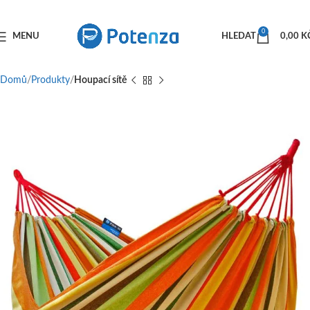
0
MENU
HLEDAT
0,00
K
Domů
Produkty
Houpací sítě