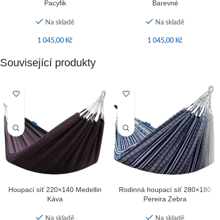
Pacyfik
Barevné
Na skladě
Na skladě
1 045,00
Kč
1 045,00
Kč
Související produkty
Houpací síť 220×140 Medellin
Rodinná houpací síť 280×180
Káva
Pereira Zebra
Na skladě
Na skladě