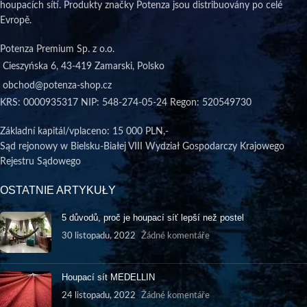
houpacích sítí. Produkty značky Potenza jsou distribuovány po celé
Evropě.
Potenza Premium Sp. z o.o.
Cieszyńska 6, 43-419 Zamarski, Polsko
obchod@potenza-shop.cz
KRS: 0000935317 NIP: 548-274-05-24 Regon: 520549730
Základní kapitál/vplaceno
: 15 000 PLN,-
Sąd rejonowy w Bielsku-Białej VIII Wydział Gospodarczy Krajowego
Rejestru Sądowego
OSTATNIE ARTYKUŁY
5 důvodů, proč je houpací síť lepší než postel
30 listopadu, 2022
Žádné komentáře
Houpací sít MEDELLIN
24 listopadu, 2022
Žádné komentáře