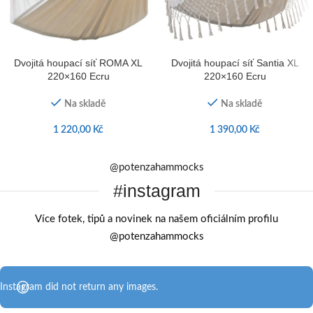
Dvojitá houpací síť ROMA XL
Dvojitá houpací síť Santia XL
220×160 Ecru
220×160 Ecru
Na skladě
Na skladě
1 220,00
Kč
1 390,00
Kč
@potenzahammocks
#instagram
Více fotek, tipů a novinek na našem oficiálním profilu
@potenzahammocks
Instagram did not return any images.