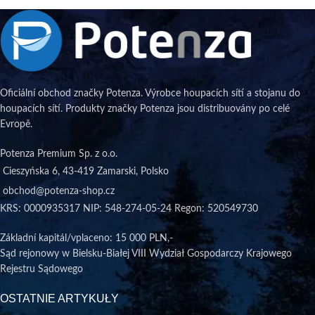
Oficiální obchod značky Potenza. Výrobce houpacích sítí a stojanu do
houpacích sítí. Produkty značky Potenza jsou distribuovány po celé
Evropě.
Potenza Premium Sp. z o.o.
Cieszyńska 6, 43-419 Zamarski, Polsko
obchod@potenza-shop.cz
KRS: 0000935317 NIP: 548-274-05-24 Regon: 520549730
Základní kapitál/vplaceno
: 15 000 PLN,-
Sąd rejonowy w Bielsku-Białej VIII Wydział Gospodarczy Krajowego
Rejestru Sądowego
OSTATNIE ARTYKUŁY