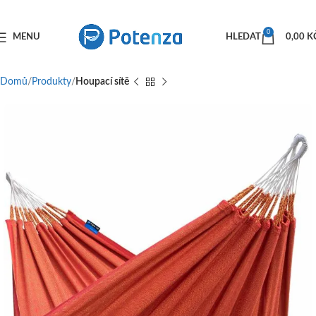
0
MENU
HLEDAT
0,00
K
Domů
Produkty
Houpací sítě