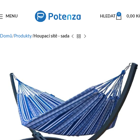
0
MENU
HLEDAT
0,00
K
Domů
Produkty
Houpací sítě - sada