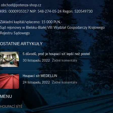
obchod@potenza-shop.cz
KRS: 0000935317 NIP: 548-274-05-24 Regon: 520549730
Základní kapitál/vplaceno
: 15 000 PLN,-
Sąd rejonowy w Bielsku-Białej VIII Wydział Gospodarczy Krajowego
Rejestru Sądowego
OSTATNIE ARTYKUŁY
5 důvodů, proč je houpací síť lepší než postel
30 listopadu, 2022
Žádné komentáře
Houpací sít MEDELLIN
24 listopadu, 2022
Žádné komentáře
MENU
HOUPACÍ SÍTĚ