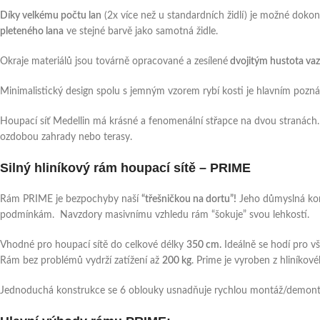
Díky velkému počtu lan
(2x více než u standardních židlí) je možné dokonal
pleteného lana
ve stejné barvě jako samotná židle.
Okraje materiálů jsou továrně opracované a zesílené
dvojitým hustota vaz
Minimalistický design spolu s jemným vzorem rybí kosti je hlavním po
Houpací síť Medellin má krásné a fenomenální střapce na dvou stranách. 
ozdobou zahrady nebo terasy.
Silný hliníkový rám houpací sítě – PRIME
Rám PRIME je bezpochyby naší
“třešničkou na dortu”!
Jeho důmyslná kon
podmínkám. Navzdory masivnímu vzhledu rám “šokuje” svou lehkostí.
Vhodné pro houpací sítě do celkové délky
350 cm.
Ideálně se hodí pro vš
Rám bez problémů vydrží zatížení až
200 kg
. Prime je vyroben z hliníkov
Jednoduchá konstrukce se 6 oblouky usnadňuje rychlou montáž/demontá