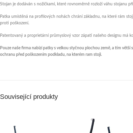
Stojan je dodáván s nožičkami, které rovnoměrně rozloží váhu stojanu př
Patka umístěná na profilových nohách chrání základnu, na které rám stojí, a
proti poškození.
Patentovaný a proprietární průmyslový vzor zápatí našeho designu má kon
Pouze naše firma nabízí patky s velkou styčnou plochou země, a tím větší st
ochranu před poškozením podkladu, na kterém ram stoji.
Související produkty