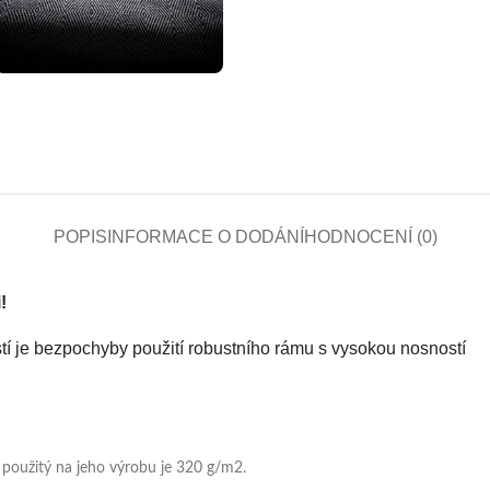
POPIS
INFORMACE O DODÁNÍ
HODNOCENÍ (0)
!
tí je bezpochyby použití robustního rámu s vysokou nosností
ál použitý na jeho výrobu je 320 g/m2.