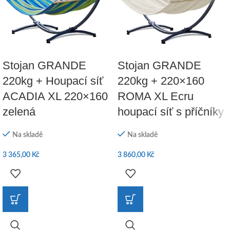
Stojan GRANDE
Stojan GRANDE
220kg + Houpací síť
220kg + 220×160
ACADIA XL 220×160
ROMA XL Ecru
zelená
houpací síť s příčníky
Na skladě
Na skladě
3 365,00
Kč
3 860,00
Kč