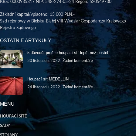
KRS: 0000935317 NIP: 548-274-05-24 Regon: 520549730
Základní kapitál/vplaceno
: 15 000 PLN,-
Sąd rejonowy w Bielsku-Białej VIII Wydział Gospodarczy Krajowego
Rejestru Sądowego
OSTATNIE ARTYKUŁY
5 důvodů, proč je houpací síť lepší než postel
30 listopadu, 2022
Žádné komentáře
Houpací sít MEDELLIN
24 listopadu, 2022
Žádné komentáře
MENU
HOUPACÍ SÍTĚ
SADY
STOJANY