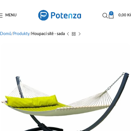
0
MENU
0,00
K
Domů
Produkty
Houpací sítě - sada