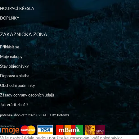
HOUPACÍ KŘESLA
DOPLŇKY
ZÁKAZNICKÁ ZÓNA
Přihlásit se
Moje nákupy
Stav objednávky
Doprava a platba
Obchodní podmínky
Zásady ochrany osobních údajů
Jak vrátit zboží?
potenza-shop.cz™
2026 CREATED BY
Potenza
Vaše osobní údaje budou použity ke zpracování vaší objednávky,