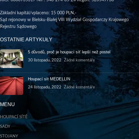
Základní kapitál/vplaceno
: 15 000 PLN,-
Sąd rejonowy w Bielsku-Białej VIII Wydział Gospodarczy Krajowego
Rejestru Sądowego
OSTATNIE ARTYKUŁY
5 důvodů, proč je houpací síť lepší než postel
30 listopadu, 2022
Žádné komentáře
Houpací sít MEDELLIN
24 listopadu, 2022
Žádné komentáře
MENU
HOUPACÍ SÍTĚ
SADY
STOJANY