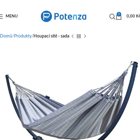
0
MENU
0,00
K
Domů
Produkty
Houpací sítě - sada