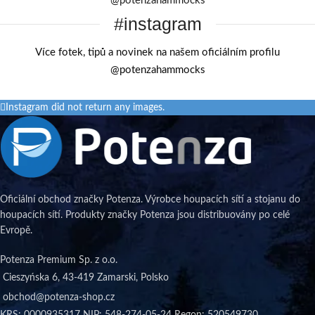
@potenzahammocks
#instagram
Více fotek, tipů a novinek na našem oficiálním profilu
@potenzahammocks
Instagram did not return any images.
Oficiální obchod značky Potenza. Výrobce houpacích sítí a stojanu do
houpacích sítí. Produkty značky Potenza jsou distribuovány po celé
Evropě.
Potenza Premium Sp. z o.o.
Cieszyńska 6, 43-419 Zamarski, Polsko
obchod@potenza-shop.cz
KRS: 0000935317 NIP: 548-274-05-24 Regon: 520549730