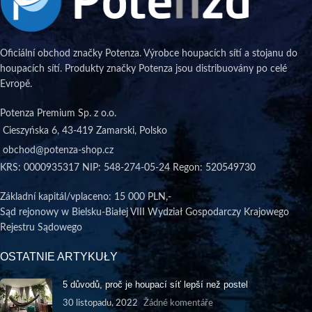
Oficiální obchod značky Potenza. Výrobce houpacích sítí a stojanu do
houpacích sítí. Produkty značky Potenza jsou distribuovány po celé
Evropě.
Potenza Premium Sp. z o.o.
Cieszyńska 6, 43-419 Zamarski, Polsko
obchod@potenza-shop.cz
KRS: 0000935317 NIP: 548-274-05-24 Regon: 520549730
Základní kapitál/vplaceno
: 15 000 PLN,-
Sąd rejonowy w Bielsku-Białej VIII Wydział Gospodarczy Krajowego
Rejestru Sądowego
OSTATNIE ARTYKUŁY
5 důvodů, proč je houpací síť lepší než postel
30 listopadu, 2022
Žádné komentáře