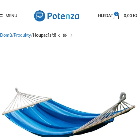
0
MENU
HLEDAT
0,00
K
Domů
Produkty
Houpací sítě