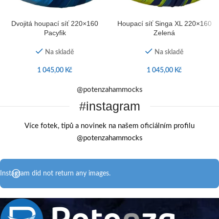
Dvojitá houpací síť 220×160
Houpací síť Singa XL 220×160
Pacyfik
Zelená
Na skladě
Na skladě
1 045,00
Kč
1 045,00
Kč
@potenzahammocks
#instagram
Více fotek, tipů a novinek na našem oficiálním profilu
@potenzahammocks
Instagram did not return any images.