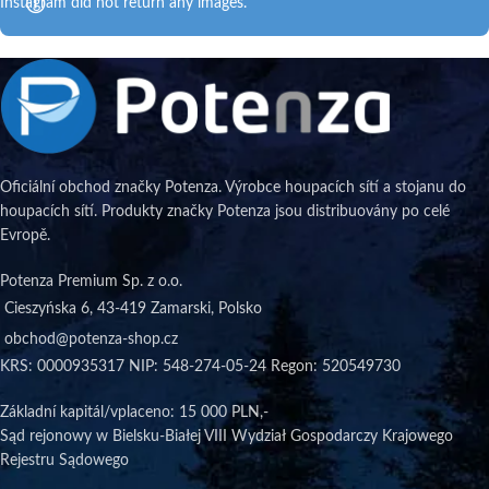
Instagram did not return any images.
Oficiální obchod značky Potenza. Výrobce houpacích sítí a stojanu do
houpacích sítí. Produkty značky Potenza jsou distribuovány po celé
Evropě.
Potenza Premium Sp. z o.o.
Cieszyńska 6, 43-419 Zamarski, Polsko
obchod@potenza-shop.cz
KRS: 0000935317 NIP: 548-274-05-24 Regon: 520549730
Základní kapitál/vplaceno
: 15 000 PLN,-
Sąd rejonowy w Bielsku-Białej VIII Wydział Gospodarczy Krajowego
Rejestru Sądowego