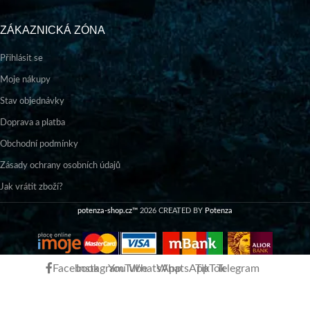
ZÁKAZNICKÁ ZÓNA
Přihlásit se
Moje nákupy
Stav objednávky
Doprava a platba
Obchodní podmínky
Zásady ochrany osobních údajů
Jak vrátit zboží?
potenza-shop.cz™
2026 CREATED BY
Potenza
Facebook
Instagram
YouTube
WhatsApp
WhatsApp
TikTok
Telegram