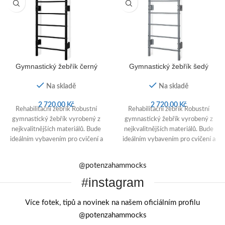
Gymnastický žebřík černý
Gymnastický žebřík šedý
Na skladě
Na skladě
2 720,00
Kč
2 720,00
Kč
Rehabilitační žebřík Robustní
Rehabilitační žebřík Robustní
gymnastický žebřík vyrobený z
gymnastický žebřík vyrobený z
nejkvalitnějších materiálů. Bude
nejkvalitnějších materiálů. Bude
ideálním vybavením pro cvičení a
ideálním vybavením pro cvičení a
rehabilitaci doma i v ordinacích
rehabilitaci doma i v ordinacích
@potenzahammocks
#instagram
Více fotek, tipů a novinek na našem oficiálním profilu
@potenzahammocks