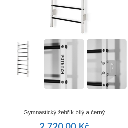
Gymnastický žebřík bílý a černý
2 720,00
Kč