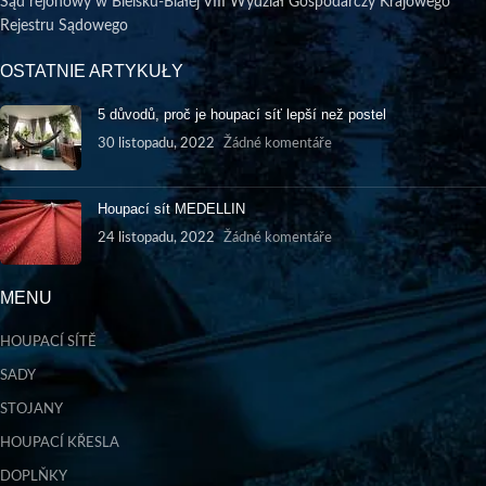
Sąd rejonowy w Bielsku-Białej VIII Wydział Gospodarczy Krajowego
Rejestru Sądowego
OSTATNIE ARTYKUŁY
5 důvodů, proč je houpací síť lepší než postel
30 listopadu, 2022
Žádné komentáře
Houpací sít MEDELLIN
24 listopadu, 2022
Žádné komentáře
MENU
HOUPACÍ SÍTĚ
SADY
STOJANY
HOUPACÍ KŘESLA
DOPLŇKY