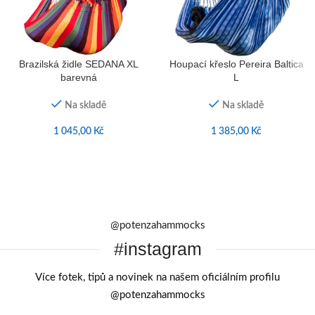
Brazilská židle SEDANA XL
Houpací křeslo Pereira Baltica
barevná
L
Na skladě
Na skladě
1 045,00
Kč
1 385,00
Kč
@potenzahammocks
#instagram
Více fotek, tipů a novinek na našem oficiálním profilu
@potenzahammocks