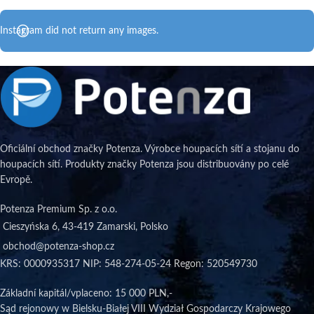
Instagram did not return any images.
Oficiální obchod značky Potenza. Výrobce houpacích sítí a stojanu do
houpacích sítí. Produkty značky Potenza jsou distribuovány po celé
Evropě.
Potenza Premium Sp. z o.o.
Cieszyńska 6, 43-419 Zamarski, Polsko
obchod@potenza-shop.cz
KRS: 0000935317 NIP: 548-274-05-24 Regon: 520549730
Základní kapitál/vplaceno
: 15 000 PLN,-
Sąd rejonowy w Bielsku-Białej VIII Wydział Gospodarczy Krajowego